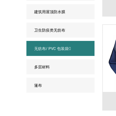
建筑用屋顶防水膜
卫生防疫类无纺布
无纺布/ PVC 包装袋
多层材料
篷布