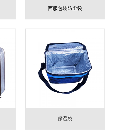
西服包装防尘袋
保温袋