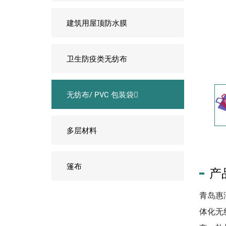
建筑用屋顶防水膜
卫生防疫类无纺布
无纺布/ PVC 包装袋
多层材料
篷布
产
青岛惠
体化无