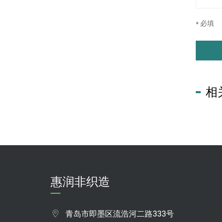
* 必填
相
惠润非织造
青岛市即墨区流浩河二路333号