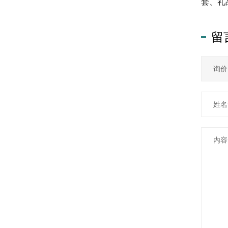
套、礼
留