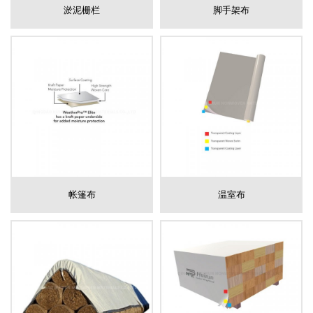
淤泥栅栏
脚手架布
帐篷布
温室布