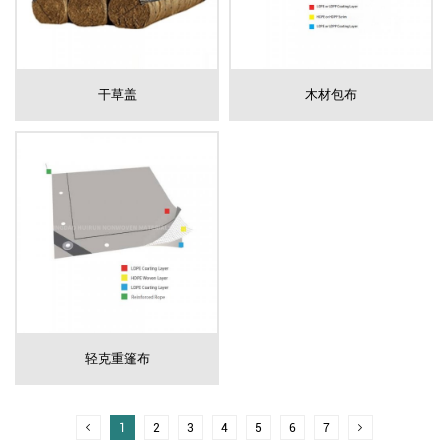
干草盖
木材包布
轻克重篷布
1
2
3
4
5
6
7