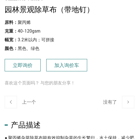
园林景观除草布（带地钉）
原料：
聚丙烯
克重：
40-120gsm
幅宽：
3.2米以内；可拼接
颜色：
黑色、绿色
立即询价
加入询价车
喜欢这个页面吗？ 与您的朋友分享！
上一个
没有了
产品描述
● 聚丙烯杂草除草布能有效抑制杂草的生长繁衍，水土保持，减少肥