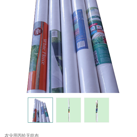
农业用丙纶无纺布