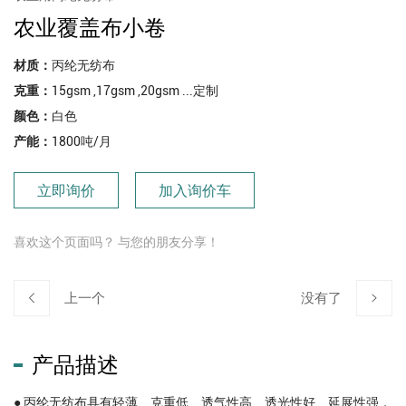
农业覆盖布小卷
材质：
丙纶无纺布
克重：
15gsm ,17gsm ,20gsm ...定制
颜色：
白色
产能：
1800吨/月
立即询价
加入询价车
喜欢这个页面吗？ 与您的朋友分享！
上一个
没有了
产品描述
● 丙纶无纺布具有轻薄、克重低、透气性高、透光性好、延展性强，