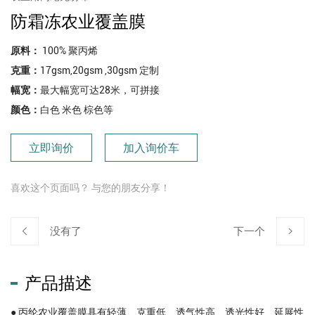
防霜冻农业覆盖膜
原料：
100% 聚丙烯
克重：
17gsm,20gsm ,30gsm 定制
幅宽：
最大幅宽可达28米，可拼接
颜色：
白色 米色 棕色等
立即询价
加入询价车
喜欢这个页面吗？ 与您的朋友分享！
没有了
下一个
产品描述
● 丙纶农业覆盖膜具有轻薄、克重低、透气性高、透光性好、延展性