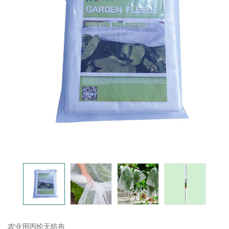
农业用丙纶无纺布