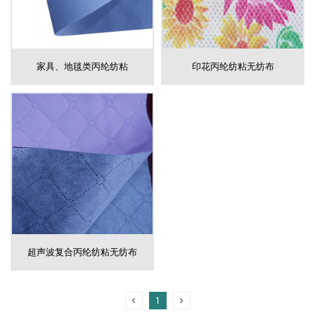
家具、地毯类丙纶纺粘
印花丙纶纺粘无纺布
超声波复合丙纶纺粘无纺布
1